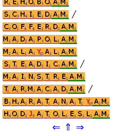
⇐
⇑
⇒