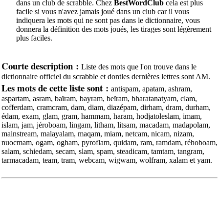
dans un club de scrabble. Chez
BestWordClub
cela est plus
facile si vous n'avez jamais joué dans un club car il vous
indiquera les mots qui ne sont pas dans le dictionnaire, vous
donnera la définition des mots joués, les tirages sont légèrement
plus faciles.
Courte description :
Liste des mots que l'on trouve dans le
dictionnaire officiel du scrabble et dontles dernières lettres sont AM.
Les mots de cette liste sont :
antispam, apatam, ashram,
aspartam, asram, baïram, bayram, beïram, bharatanatyam, clam,
cofferdam, cramcram, dam, diam, diazépam, dirham, dram, durham,
édam, exam, glam, gram, hammam, haram, hodjatoleslam, imam,
islam, jam, jéroboam, lingam, litham, litsam, macadam, madapolam,
mainstream, malayalam, maqam, miam, netcam, nicam, nizam,
nuocmam, ogam, ogham, pyroflam, quidam, ram, ramdam, réhoboam,
salam, schiedam, secam, slam, spam, steadicam, tamtam, tangram,
tarmacadam, team, tram, webcam, wigwam, wolfram, xalam et yam.