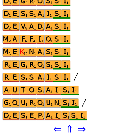
⇐
⇑
⇒