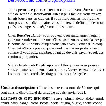
BestWordClub.com
DupliTop.com
et
.
Jette7
permet de jouer exactement comme si vous étiez dans un
club de scrabble.
BestWordClub
est plus facile si vous n'avez
jamais joué dans un club car il vous indiquera les mots qui ne
sont pas dans le dictionnaire, vous donnera la définition des mots
joués, les tirages sont légèrement plus faciles.
Chez
BestWordClub
, vous pouvez jouer gratuitement autant
que vous voulez mais si vous n'êtes pas membre vous n'aurez pas
le bonus de 50 points lorsque vous jouez vos 7 lettres d'un coup.
Chez
Jette7
vous pouvez jouer quelques parties gratuitement
comme si vous étiez membre, avant de devenir payant (quelques
centimes par partie).
Visitez le site web
DupliTop.com
. Allez-y pour vous pouvez
vous entraîner gratuitement au scrabble. Voyez les exercices avec
les mots, les raccords, les tirages, les tops et les grilles.
Courte description :
Liste des nouveaux mots de 5 lettres qui
sont dans le dico officiel du scrabble depuis janvier 2024.
Les mots de cette liste sont :
abaya, admin, aloco, aloko, annif,
azuki, bails, banga, blobs, boota, boote, bugua, bugue, chouf, cobot,