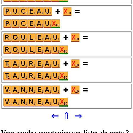
⇐
⇑
⇒
Vous voulez construire vos listes de mots ?